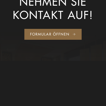
NEHMEN SIE
KONTAKT AUF!
FORMULAR ÖFFNEN
ADRESSE
HIRSCHBERGER STRASSE 26
27383 SCHEESSEL
INFO@RALFWIEBUSCH.DE